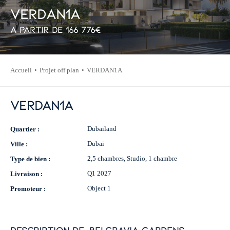
V
E
R
D
A
N
1
A
À partir de
166 776
€
Accueil
Projet off plan
VERDAN1A
VERDAN1A
Dubailand
Quartier :
Dubai
Ville :
2,5 chambres, Studio, 1 chambre
Type de bien :
Q1 2027
Livraison :
Object 1
Promoteur :