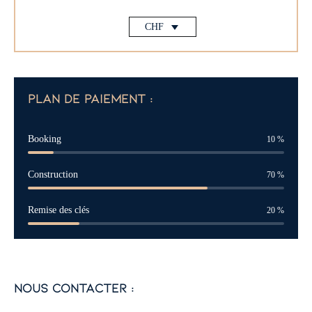
CHF
plan de paiement :
Booking
10
%
Construction
70
%
Remise des clés
20
%
nous contacter :