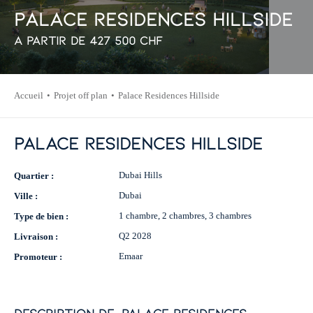
P
a
l
a
c
e
R
e
s
i
d
e
n
c
e
s
H
i
l
l
s
i
d
e
À partir de
427 500
CHF
Accueil
Projet off plan
Palace Residences Hillside
Palace Residences Hillside
Dubai Hills
Quartier :
Dubai
Ville :
1 chambre, 2 chambres, 3 chambres
Type de bien :
Q2 2028
Livraison :
Emaar
Promoteur :