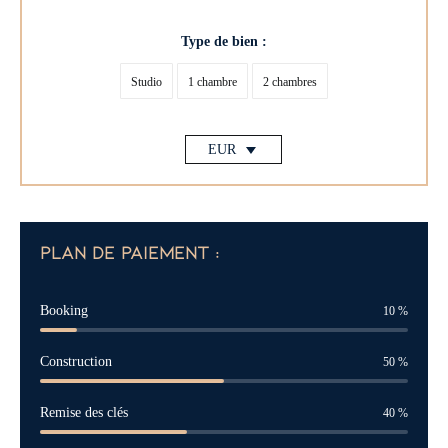
Type de bien :
Studio
1 chambre
2 chambres
EUR
plan de paiement :
Booking
10
%
Construction
50
%
Remise des clés
40
%