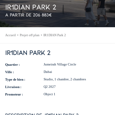
I
R
1
D
I
A
N
P
a
r
k
2
À partir de
206 883
€
Accueil
Projet off plan
IR1DIAN Park 2
IR1DIAN Park 2
Jumeirah Village Circle
Quartier :
Dubai
Ville :
Studio, 1 chambre, 2 chambres
Type de bien :
Q2 2027
Livraison :
Object 1
Promoteur :