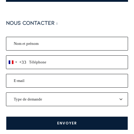
nous contacter :
Nom
et
prénom
Téléphone
+33
France
*
+33
*
E-
mail
*
Type
de
demande
*