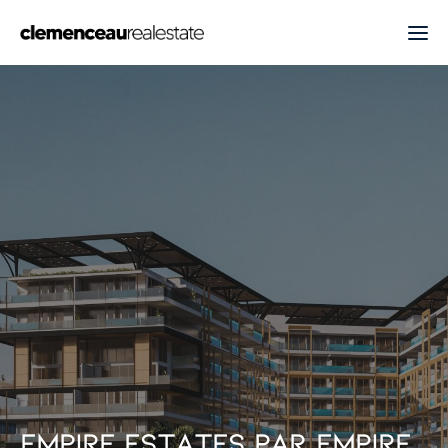
E
m
p
i
r
e
E
s
t
a
t
e
s
p
a
r
E
m
p
i
r
e