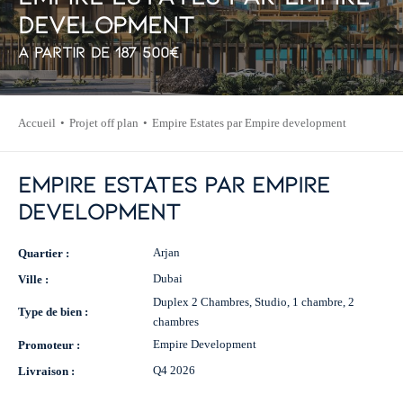
d
e
v
e
l
o
p
m
e
n
t
À partir de
187 500
€
Accueil
Projet off plan
Empire Estates par Empire development
Empire Estates par Empire
development
Arjan
Quartier :
Dubai
Ville :
Duplex 2 Chambres, Studio, 1 chambre, 2
Type de bien :
chambres
Empire Development
Promoteur :
Q4 2026
Livraison :