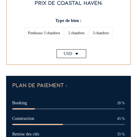
prix de coastal haven:
Type de bien :
Penthouse 3 chambres
2 chambres
3 chambres
USD
plan de paiement :
Booking
20
%
Construction
45
%
Remise des clés
35
%