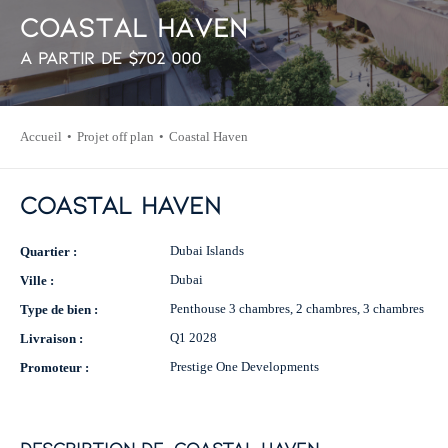
C
o
a
s
t
a
l
H
a
v
e
n
À partir de
$
702 000
Accueil
Projet off plan
Coastal Haven
Coastal Haven
Dubai Islands
Quartier :
Dubai
Ville :
Penthouse 3 chambres, 2 chambres, 3 chambres
Type de bien :
Q1 2028
Livraison :
Prestige One Developments
Promoteur :