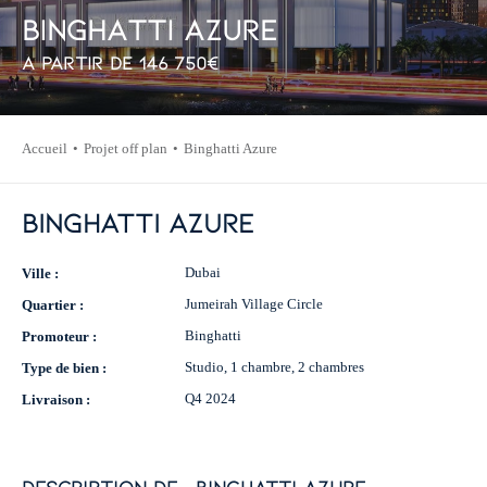
B
i
n
g
h
a
t
t
i
A
z
u
r
e
À partir de
146 750
€
Accueil
Projet off plan
Binghatti Azure
Binghatti Azure
Dubai
Ville :
Jumeirah Village Circle
Quartier :
Binghatti
Promoteur :
Studio, 1 chambre, 2 chambres
Type de bien :
Q4 2024
Livraison :